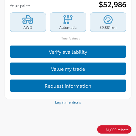
$
52,986
Your price
AWD
Automatic
39,881 km
More features
Verify availability
Value my trade
Request information
Legal mentions
$
1,000
rebate