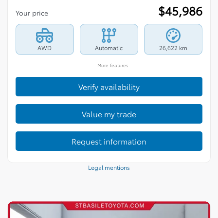
$
45,986
Your price
AWD
Automatic
26,622 km
More features
Verify availability
Value my trade
Request information
Legal mentions