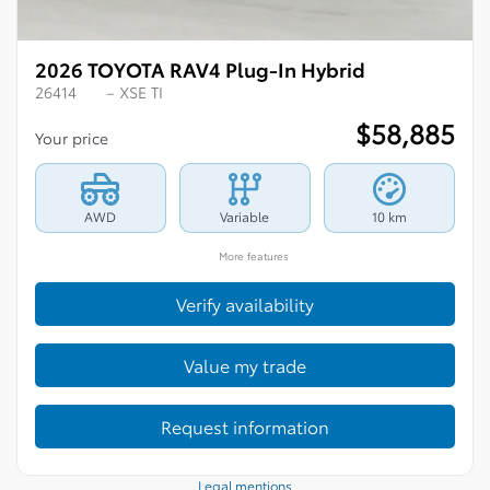
2026 TOYOTA RAV4 Plug-In Hybrid
26414
– XSE TI
$
58,885
Your price
AWD
Variable
10 km
More features
Verify availability
Value my trade
Request information
Legal mentions