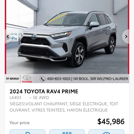
Previous
Ne
2024 TOYOTA RAV4 PRIME
L6403
– SE AWD
SIÈGES\VOLANT CHAUFFANT, SIÈGE ÉLECTRIQUE, TOIT
OUVRANT, VITRES TEINTÉES, HAYON ÉLECTRIQUE
$
45,986
Your price