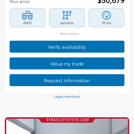
Your price
AWD
Variable
10 km
More features
Verify availability
Value my trade
Request information
Legal mentions