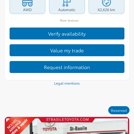
AWD
Automatic
62,626 km
More features
Verify availability
Value my trade
Request information
Legal mentions
Reserved