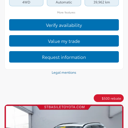
4WD
Automatic
39,962 km
More features
Verify availability
Value my trade
Request information
Legal mentions
$
500
rebate