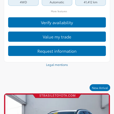
4WD
Automatic
41,412 km
More features
Verify availability
Value my trade
Request information
Legal mentions
New Arrival