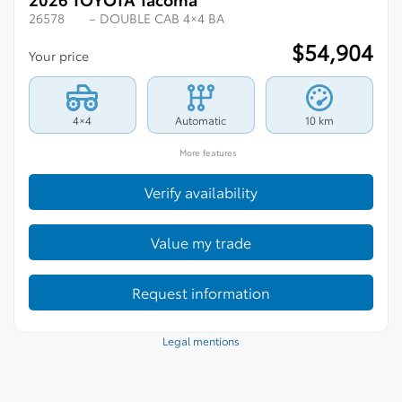
26578
– DOUBLE CAB 4×4 BA
$
54,904
Your price
4×4
Automatic
10 km
More features
Verify availability
Value my trade
Request information
Legal mentions