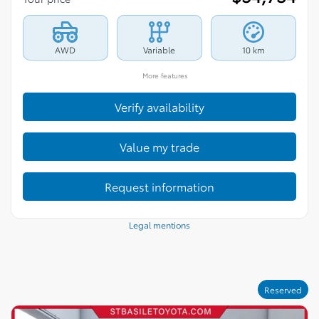
AWD
Variable
10 km
More features
Verify availability
Value my trade
Request information
Legal mentions
Reserved