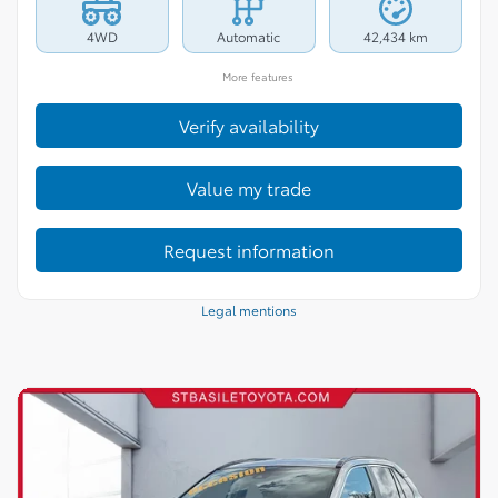
4WD
Automatic
42,434 km
More features
Verify availability
Value my trade
Request information
Legal mentions