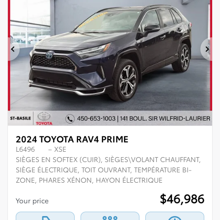
Previous
Ne
2024 TOYOTA RAV4 PRIME
L6496
– XSE
SIÈGES EN SOFTEX (CUIR), SIÈGES\VOLANT CHAUFFANT,
SIÈGE ÉLECTRIQUE, TOIT OUVRANT, TEMPÉRATURE BI-
ZONE, PHARES XÉNON, HAYON ÉLECTRIQUE
$
46,986
Your price