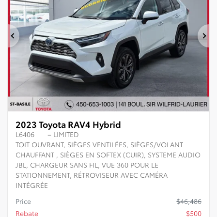
Previous
Ne
2023 Toyota RAV4 Hybrid
L6406
– LIMITED
TOIT OUVRANT, SIÈGES VENTILÉES, SIÈGES/VOLANT
CHAUFFANT , SIÈGES EN SOFTEX (CUIR), SYSTEME AUDIO
JBL, CHARGEUR SANS FIL, VUE 360 POUR LE
STATIONNEMENT, RÉTROVISEUR AVEC CAMÉRA
INTÉGRÉE
Price
$
46,486
Rebate
$
500