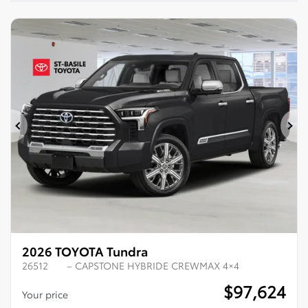
Previous
Ne
2026 TOYOTA Tundra
26512
– CAPSTONE HYBRIDE CREWMAX 4×4
$
97,624
Your price