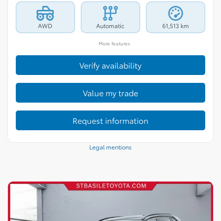
AWD
Automatic
61,513 km
More features
Verify availability
Value my trade
Request information
Legal mentions