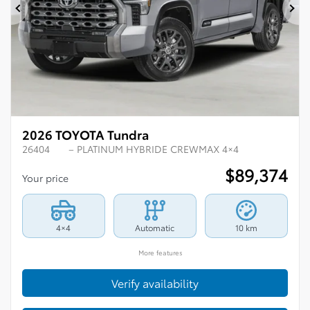
Previous
Ne
2026 TOYOTA Tundra
26404
– PLATINUM HYBRIDE CREWMAX 4×4
$
89,374
Your price
4×4
Automatic
10 km
More features
Verify availability