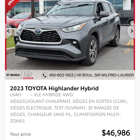
Previous
Ne
2023 TOYOTA Highlander Hybrid
L6461
– XLE HYBRIDE AWD
SIÈGES\VOLANT CHAUFFANT, SIÈGES EN SOFTEX (CUIR),
SIÈGES ÉLECTRIQUE, TOIT OUVRANT, 3E RANGÉE DE
SIÈGES, CHARGEUR SANS FIL, CLIMATISATION MULTI-
ZONES
$
46,986
Your price