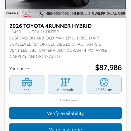
2026 TOYOTA 4RUNNER HYBRID
L6450
– TRAILHUNTER
SUSPENSION ARB OLD MAN EMU, PRISE D’AIR
SURÉLEVÉE (SNORKEL), SIÈGES CHAUFFANTS ET
VENTILÉS, JBL, CAMÉRA 360°, ÉCRAN 14 PO, APPLE
CARPLAY, ANDROID AUTO.
$
87,986
Your price
4×4
Automatic
12,554 km
More features
Verify availability
Value my trade