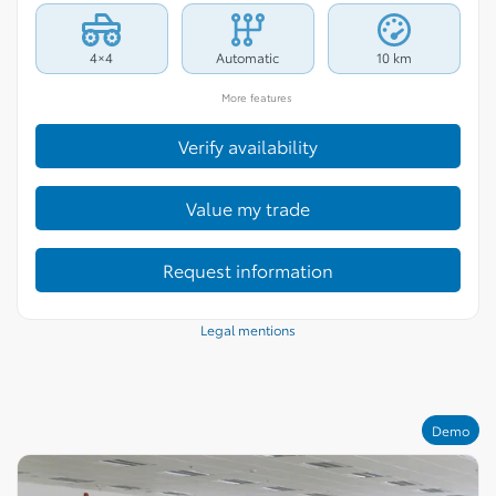
4×4
Automatic
10 km
More features
Verify availability
Value my trade
Request information
Legal mentions
Demo