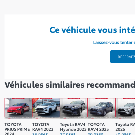
Ce véhicule vous inté
Laissez-vous tenter e
RÉSERVEZ
Véhicules similaires
recommand
TOYOTA
TOYOTA
Toyota RAV4
TOYOTA
Toyota R
PRIUS PRIME
RAV4 2023
Hybride 2023
RAV4 2025
2025
2024
36 986
$
37 986
$
39 986
$
40 986
$