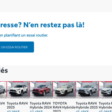
resse? N’en restez pas là!
n planifiant un essai routier.
 UN ESSAI ROUTIER
és
AV4
Toyota RAV4
Toyota RAV4
TOYOTA
Toyota RAV4
Toyota
2025
Hybride 2024
RAV4 Hybride
Hybride 2025
Hybride
2023
40 986
$
43 486
$
45 486
$
45 986
$