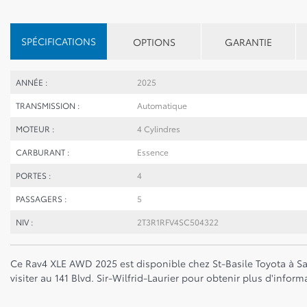
SPÉCIFICATIONS
OPTIONS
GARANTIE
ANNÉE :
2025
TRANSMISSION :
Automatique
MOTEUR :
4 Cylindres
CARBURANT :
Essence
PORTES :
4
PASSAGERS :
5
NIV :
2T3R1RFV4SC504322
Ce Rav4 XLE AWD 2025
est disponible chez St-Basile Toyota à 
visiter au 141 Blvd. Sir-Wilfrid-Laurier pour obtenir plus d'informa