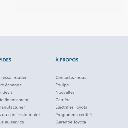
PIDES
À PROPOS
 essai routier
Contactez-nous
tre échange
Équipe
 devis
Nouvelles
e financement
Carrière
manufacturier
Électrifiés Toyota
 du concessionnaire
Programme certifié
s au service
Garantie Toyota