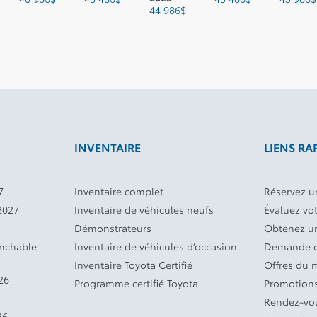
44 986
$
INVENTAIRE
LIENS RA
7
Inventaire complet
Réservez un
2027
Inventaire de véhicules neufs
Évaluez vo
Démonstrateurs
Obtenez un
anchable
Inventaire de véhicules d’occasion
Demande d
Inventaire Toyota Certifié
Offres du 
26
Programme certifié Toyota
Promotions
Rendez-vou
26