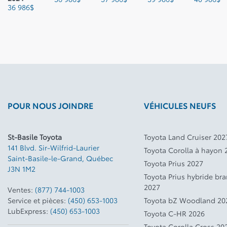
36 986
$
POUR NOUS JOINDRE
VÉHICULES NEUFS
St-Basile Toyota
Toyota Land Cruiser 202
141 Blvd. Sir-Wilfrid-Laurier
Toyota Corolla à hayon 
Saint-Basile-le-Grand
,
Québec
Toyota Prius 2027
J3N 1M2
Toyota Prius hybride br
2027
Ventes:
(877) 744-1003
Service et pièces:
(450) 653-1003
Toyota bZ Woodland 20
LubExpress:
(450) 653-1003
Toyota C-HR 2026
Toyota Corolla Cross 20