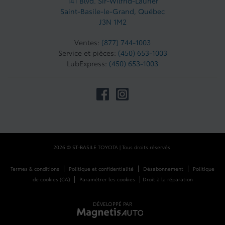
141 Blvd. Sir-Wilfrid-Laurier
Saint-Basile-le-Grand
,
Québec
J3N 1M2
Ventes:
(877) 744-1003
Service et pièces:
(450) 653-1003
LubExpress:
(450) 653-1003
2026 © ST-BASILE TOYOTA
| Tous droits réservés.
|
|
|
Termes & conditions
Politique et confidentialité
Désabonnement
Politique
|
|
de cookies (CA)
Paramétrer les cookies
Droit à la réparation
DÉVELOPPÉ PAR