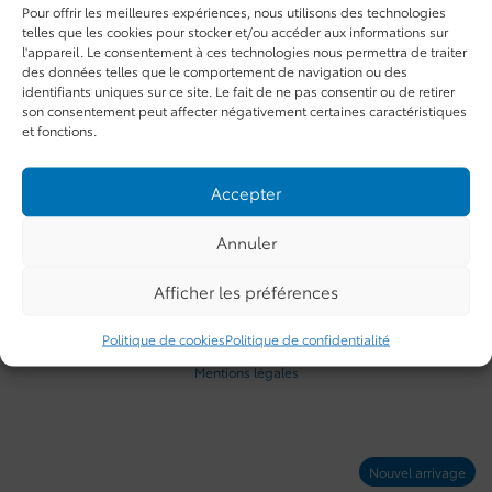
25 986
$
Pour offrir les meilleures expériences, nous utilisons des technologies
Votre prix
telles que les cookies pour stocker et/ou accéder aux informations sur
l'appareil. Le consentement à ces technologies nous permettra de traiter
des données telles que le comportement de navigation ou des
identifiants uniques sur ce site. Le fait de ne pas consentir ou de retirer
Traction avant
Automatique
27 074 km
son consentement peut affecter négativement certaines caractéristiques
et fonctions.
Plus de caractéristiques
Vérifier la disponibilité
Accepter
Annuler
Évaluer mon échange
Afficher les préférences
Demande d'informations
Politique de cookies
Politique de confidentialité
Mentions légales
Nouvel arrivage