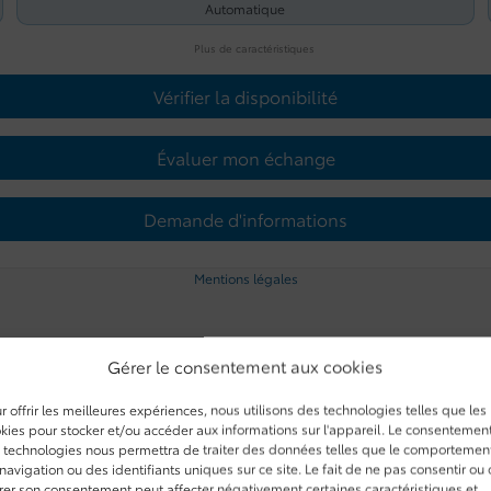
Automatique
Plus de caractéristiques
Vérifier la disponibilité
Évaluer mon échange
Demande d'informations
Mentions légales
Gérer le consentement aux cookies
r offrir les meilleures expériences, nous utilisons des technologies telles que les
kies pour stocker et/ou accéder aux informations sur l'appareil. Le consentemen
 technologies nous permettra de traiter des données telles que le comportemen
navigation ou des identifiants uniques sur ce site. Le fait de ne pas consentir ou
irer son consentement peut affecter négativement certaines caractéristiques et