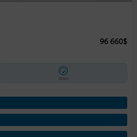
96 660
$
10 km