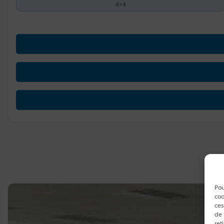
4×4
Pou
coo
ces
de 
ret