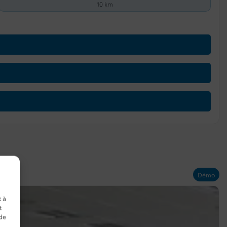
10 km
Démo
t à
t
 de