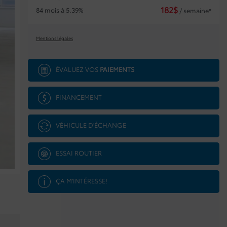
182
$
84 mois à 5.39%
/ semaine*
Mentions légales
ÉVALUEZ VOS
PAIEMENTS
FINANCEMENT
VÉHICULE D'ÉCHANGE
ESSAI ROUTIER
ÇA M'INTÉRESSE!