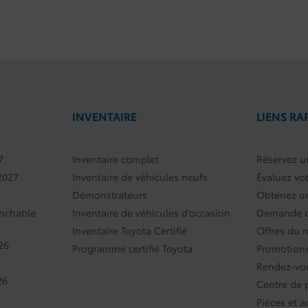
INVENTAIRE
LIENS RA
7
Inventaire complet
Réservez un
2027
Inventaire de véhicules neufs
Évaluez vo
Démonstrateurs
Obtenez un
anchable
Inventaire de véhicules d’occasion
Demande d
Inventaire Toyota Certifié
Offres du 
26
Programme certifié Toyota
Promotions
Rendez-vou
26
Centre de
Pièces et a