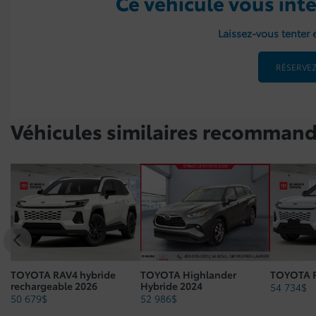
Ce véhicule vous inté
Laissez-vous tenter e
RÉSERVEZ
Véhicules similaires
recommand
TOYOTA RAV4 hybride
TOYOTA Highlander
TOYOTA R
rechargeable 2026
Hybride 2024
54 734
$
50 679
$
52 986
$