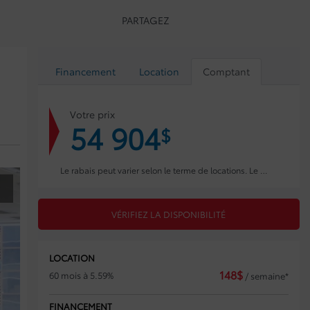
PARTAGEZ
Financement
Location
Comptant
Votre prix
54 904
$
Le rabais peut varier selon le terme de locations. Le prix affiché inclut les frais de concessionnaires (899$)
VÉRIFIEZ LA DISPONIBILITÉ
LOCATION
148
$
60 mois à 5.59%
/ semaine*
FINANCEMENT