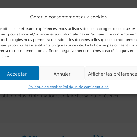
Gérer le consentement aux cookies
ODOMÈTRE:
10 km
r offrir les meilleures expériences, nous utilisons des technologies telles que les
MOTRICITÉ :
4x4
kies pour stocker et/ou accéder aux informations sur l'appareil. Le consentemen
 technologies nous permettra de traiter des données telles que le comportemen
MOTEUR (L) :
2.4
navigation ou des identifiants uniques sur ce site. Le fait de ne pas consentir ou
COULEUR EXTÉRIEUR :
Argent céleste métallisé (01J9)
irer son consentement peut affecter négativement certaines caractéristiques et
ctions.
COULEUR INTÉRIEUR:
SIÈGE:GRI
NIV :
3TYLB5JN5TT142381
Accepter
Annuler
Afficher les préférenc
Politique de cookies
Politique de confidentialité
asile Toyota à Saint-Basile-le-Grand. Contactez notre équipe de
obtenir plus d'informations, en faire l'essai ou le réserver.