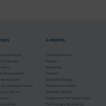
PIDES
À PROPOS
 essai routier
Contactez-nous
tre échange
Équipe
 devis
Nouvelles
e financement
Carrière
manufacturier
Électrifiés Toyota
 du concessionnaire
Programme certifié
s au service
Garantie Toyota
 pneus
Programme Ma Toyota Extra
ccessoires
Technologie de sécurité