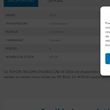
SPÉCIFICATIONS
OPTIONS
ANNÉE :
2026
Pou
TRANSMISSION :
Automatique
coo
ces
MOTEUR :
4 Cylindres
de 
CARBURANT :
Essence
ret
fon
PORTES :
4
NUMÉRO DE STOCK :
26578
Ce TOYOTA TACOMA DOUBLE CAB AT 2026 est disponible chez St-B
ventes ou venez nous visiter au 141 Blvd. Sir-Wilfrid-Laurier pour 