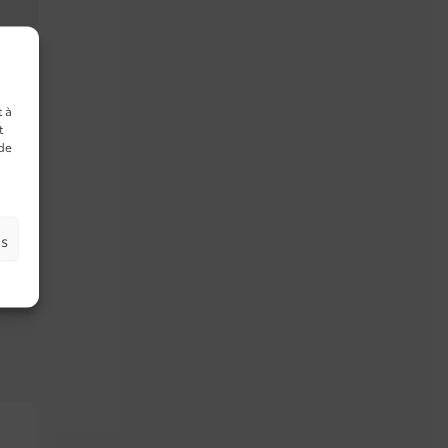
t à
t
 de
es
s