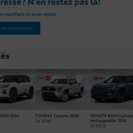
resse? N’en restez pas là!
n planifiant un essai routier.
 UN ESSAI ROUTIER
és
AV4 2026
TOYOTA Tacoma 2026
TOYOTA RAV4 hybrid
rechargeable 2026
54 904
$
58 885
$