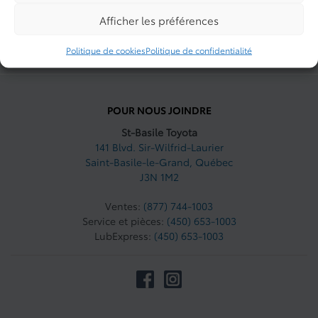
Afficher les préférences
LIENS RAPIDES
Politique de cookies
Politique de confidentialité
À PROPOS
POUR NOUS JOINDRE
St-Basile Toyota
141 Blvd. Sir-Wilfrid-Laurier
Saint-Basile-le-Grand
,
Québec
J3N 1M2
Ventes:
(877) 744-1003
Service et pièces:
(450) 653-1003
LubExpress:
(450) 653-1003