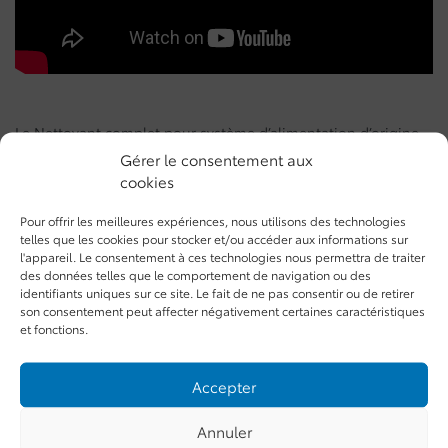
Le Nettoyant complet pour système d’alimentation d’origine
Toyota élimine les dépôts qui s’accumulent dans votre moteur
Gérer le consentement aux
et aide à remédier au ralenti irrégulier, aux hésitations et aux
cookies
problèmes de conduite. C’est un produit d’origine Toyota
convient à tous les types de moteurs à essence.
Pour offrir les meilleures expériences, nous utilisons des technologies
telles que les cookies pour stocker et/ou accéder aux informations sur
Partager:
l'appareil. Le consentement à ces technologies nous permettra de traiter
des données telles que le comportement de navigation ou des
identifiants uniques sur ce site. Le fait de ne pas consentir ou de retirer
son consentement peut affecter négativement certaines caractéristiques
et fonctions.
Accepter
VÉHICULES NEUFS
Annuler
INVENTAIRE