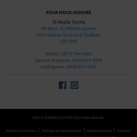
POUR NOUS JOINDRE
St-Basile Toyota
141 Blvd. Sir-Wilfrid-Laurier
Saint-Basile-le-Grand
,
Québec
J3N 1M2
Ventes:
(877) 744-1003
Service et pièces:
(450) 653-1003
LubExpress:
(450) 653-1003
2026 © ST-BASILE TOYOTA
| Tous droits réservés.
|
|
|
Termes & conditions
Politique et confidentialité
Désabonnement
Politique
|
|
de cookies (CA)
Paramétrer les cookies
Droit à la réparation