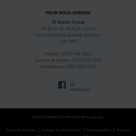
POUR NOUS JOINDRE
St-Basile Toyota
141 Blvd. Sir-Wilfrid-Laurier
Saint-Basile-le-Grand
,
Québec
J3N 1M2
Ventes:
(877) 744-1003
Service et pièces:
(450) 653-1003
LubExpress:
(450) 653-1003
2026 © ST-BASILE TOYOTA
| Tous droits réservés.
|
|
|
Termes & conditions
Politique et confidentialité
Désabonnement
Politique
|
|