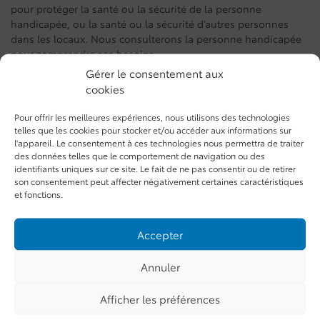
pour protéger la santé ou la sécurité de la personne
handicapée, ou la santé ou la sécurité d’autres personnes
dans les locaux. Nous consulterons la personne handicapée
pour comprendre ses besoins.
Gérer le consentement aux
Avis de perturbation
cookies
temporaire
Pour offrir les meilleures expériences, nous utilisons des technologies
telles que les cookies pour stocker et/ou accéder aux informations sur
l'appareil. Le consentement à ces technologies nous permettra de traiter
En cas de perturbation prévue ou imprévue des services ou
des données telles que le comportement de navigation ou des
des installations destinés aux clients handicapés, St-Basile
identifiants uniques sur ce site. Le fait de ne pas consentir ou de retirer
Toyota en informera les clients rapidement. Un avis
son consentement peut affecter négativement certaines caractéristiques
et fonctions.
clairement affiché comprendra des informations sur les
raisons de la perturbation, sa durée prévue et une description
des installations ou services de remplacement, le cas
Accepter
échéant. L’avis sera affiché au point de service ou à
l’installation perturbée.
Annuler
Formation
Afficher les préférences