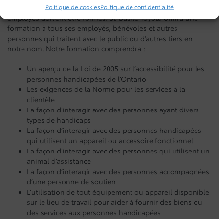
Politique de cookies
Politique de confidentialité
En vertu de la Norme pour les services à la clientèle, tous les
employés doivent être formés. St-Basile Toyota offrira une
formation à tous ses employés, bénévoles et autres
personnes qui traitent avec le public ou d’autres tiers en
notre nom. Notre formation comprendra :
Un aperçu de la Loi de 2005 sur l’accessibilité pour les
personnes handicapées de l’Ontario
Les exigences de la Norme pour les services à la
clientèle
La façon d’interagir avec des personnes ayant divers
types de handicaps
La façon d’interagir avec des personnes handicapées
qui utilisent un appareil ou accessoire fonctionnel
La façon d’interagir avec des personnes qui utilisent un
animal d’assistance
La façon d’interagir avec des personnes accompagnées
d’une personne de soutien
L’utilisation de tout équipement ou appareil disponible
sur le lieu de travail pour aider à fournir des biens ou
des services aux personnes handicapées