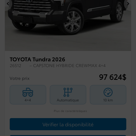
Précédent
Su
TOYOTA Tundra 2026
26512
– CAPSTONE HYBRIDE CREWMAX 4×4
97 624
$
Votre prix
4×4
Automatique
10 km
Plus de caractéristiques
Vérifier la disponibilité