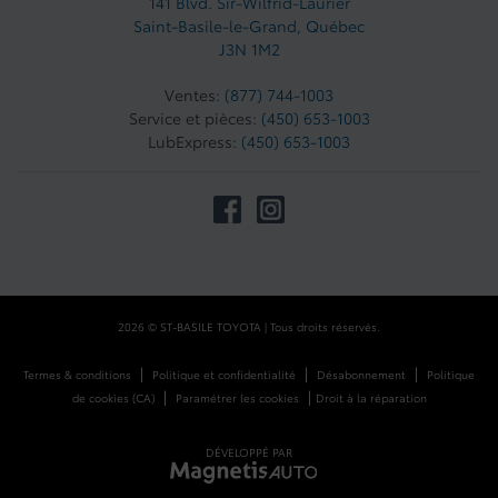
141 Blvd. Sir-Wilfrid-Laurier
Saint-Basile-le-Grand
,
Québec
J3N 1M2
Ventes:
(877) 744-1003
Service et pièces:
(450) 653-1003
LubExpress:
(450) 653-1003
2026 © ST-BASILE TOYOTA
| Tous droits réservés.
|
|
|
Termes & conditions
Politique et confidentialité
Désabonnement
Politique
|
|
de cookies (CA)
Paramétrer les cookies
Droit à la réparation
DÉVELOPPÉ PAR