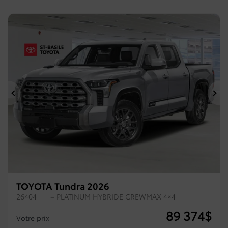
Précédent
Su
TOYOTA Tundra 2026
26404
– PLATINUM HYBRIDE CREWMAX 4×4
89 374
$
Votre prix