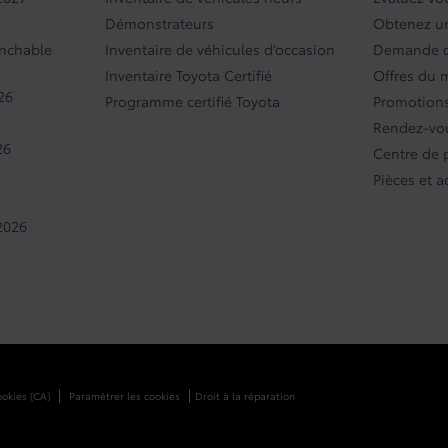
Démonstrateurs
Obtenez un
anchable
Inventaire de véhicules d’occasion
Demande d
Inventaire Toyota Certifié
Offres du 
26
Programme certifié Toyota
Promotions
Rendez-vou
26
Centre de
Pièces et a
2026
|
|
ookies (CA)
Paramétrer les cookies
Droit à la réparation