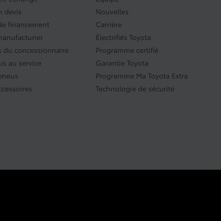
 devis
Nouvelles
e financement
Carrière
manufacturier
Électrifiés Toyota
 du concessionnaire
Programme certifié
s au service
Garantie Toyota
 pneus
Programme Ma Toyota Extra
ccessoires
Technologie de sécurité