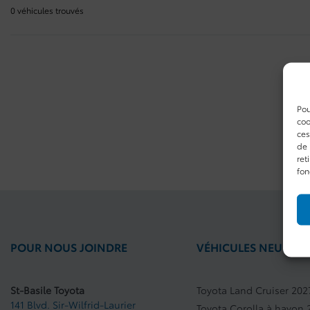
0 véhicules
trouvés
Pou
coo
ces
de 
ret
fon
POUR NOUS JOINDRE
VÉHICULES NEUFS
St-Basile Toyota
Toyota Land Cruiser 202
141 Blvd. Sir-Wilfrid-Laurier
Toyota Corolla à hayon 