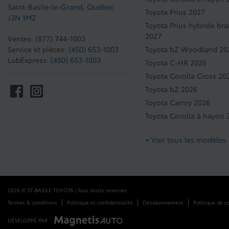
Saint-Basile-le-Grand
,
Québec
Toyota Prius 2027
J3N 1M2
Toyota Prius hybride br
2027
Ventes:
(877) 744-1003
Service et pièces:
(450) 653-1003
Toyota bZ Woodland 20
LubExpress:
(450) 653-1003
Toyota C-HR 2026
Toyota Corolla Cross 20
Toyota bZ 2026
Toyota Camry 2026
Toyota Corolla à hayon 
+ Voir tous les modèles
2026 © ST-BASILE TOYOTA
| Tous droits réservés.
|
|
|
Termes & conditions
Politique et confidentialité
Désabonnement
Politique de c
DÉVELOPPÉ PAR