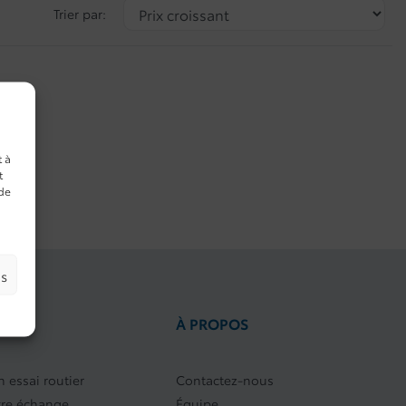
Trier par:
t à
t
 de
es
PIDES
À PROPOS
 essai routier
Contactez-nous
tre échange
Équipe