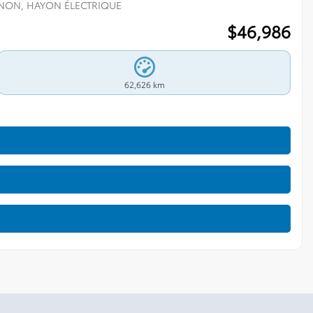
XÉNON, HAYON ÉLECTRIQUE
$
46,986
62,626 km