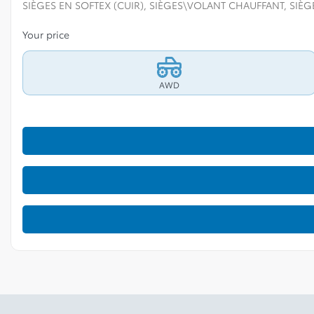
SIÈGES EN SOFTEX (CUIR), SIÈGES\VOLANT CHAUFFANT, SIÈ
Your price
AWD