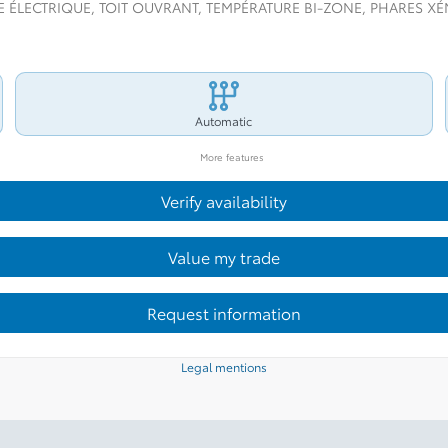
GE ÉLECTRIQUE, TOIT OUVRANT, TEMPÉRATURE BI-ZONE, PHARES 
Automatic
More features
Verify availability
Value my trade
Request information
Legal mentions