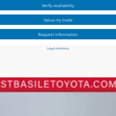
Verify availability
Value my trade
Request information
Legal mentions