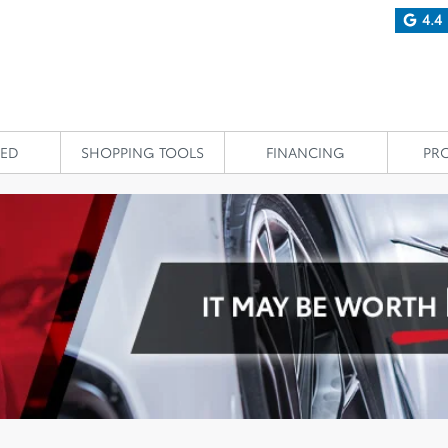
4.4
IED
SHOPPING TOOLS
FINANCING
PR