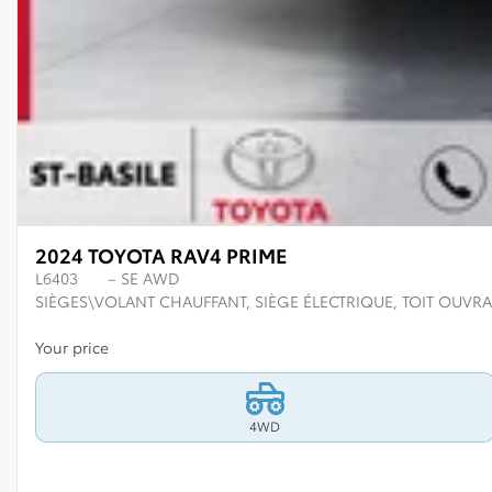
2024 TOYOTA RAV4 PRIME
L6403
– SE AWD
SIÈGES\VOLANT CHAUFFANT, SIÈGE ÉLECTRIQUE, TOIT OUVRA
Your price
4WD